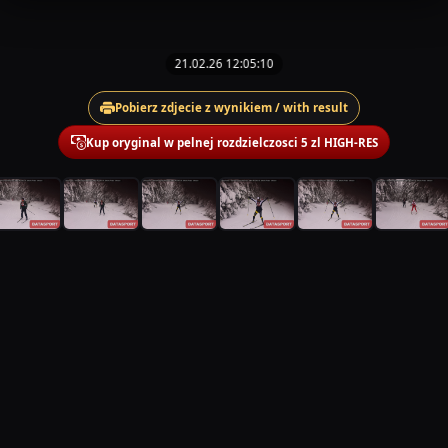
21.02.26 12:05:10
Pobierz zdjecie z wynikiem / with result
Kup oryginal w pelnej rozdzielczosci 5 zl HIGH-RES