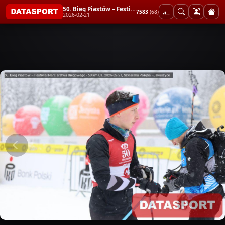
50. Bieg Piastów – Festiwal Narciarstwa Biegowego - 50 km CT
7583
(68)
2026-02-21