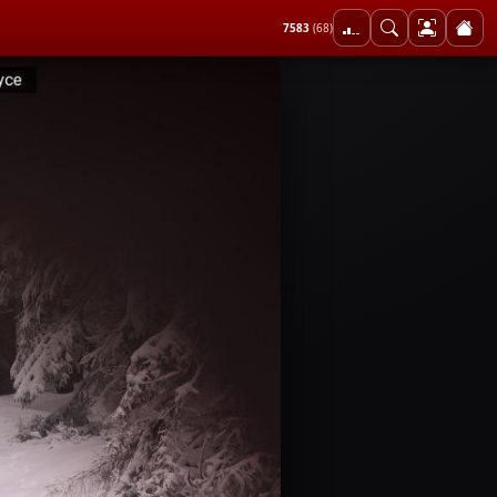
7583
(68)