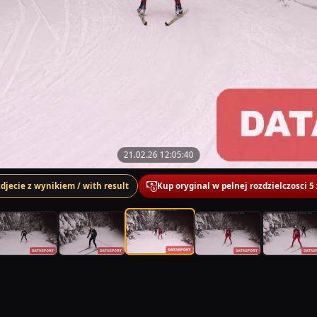
21.02.26 12:05:40
zdjecie z wynikiem / with result
Kup oryginal w pelnej rozdzielczosci 5