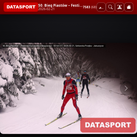
50. Bieg Piastów – Festiwal Narciarstwa Biegowego - 50 km CT
7583
(68)
2026-02-21