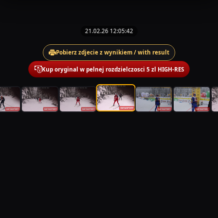
21.02.26 12:05:42
Pobierz zdjecie z wynikiem / with result
Kup oryginal w pelnej rozdzielczosci 5 zl HIGH-RES