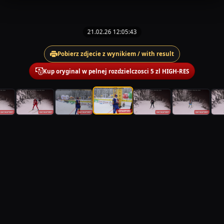
21.02.26 12:05:43
Pobierz zdjecie z wynikiem / with result
Kup oryginal w pelnej rozdzielczosci 5 zl HIGH-RES