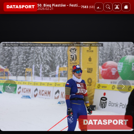
50. Bieg Piastów – Festiwal Narciarstwa Biegowego - 50 km CT
7583
(68)
2026-02-21