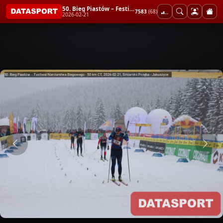
50. Bieg Piastów – Festiwal Narciarstwa Biegowego - 50 km CT
7583
(68)
2026-02-21