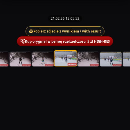
21.02.26 12:05:52
Pobierz zdjecie z wynikiem / with result
Kup oryginal w pelnej rozdzielczosci 5 zl HIGH-RES