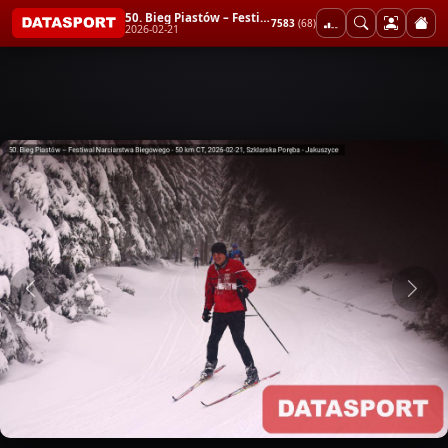
50. Bieg Piastów – Festiwal Narciarstwa Biegowego - 50 km CT
7583
(68)
2026-02-21