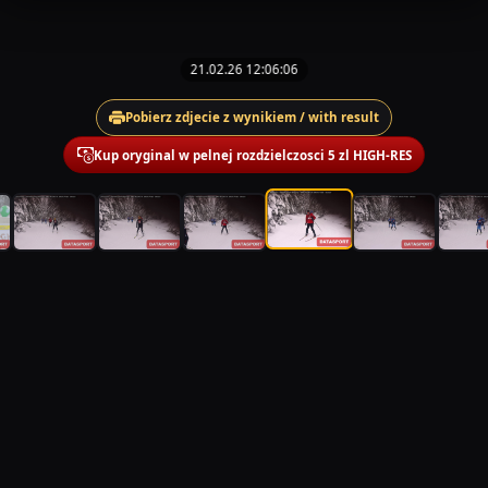
21.02.26 12:06:06
Pobierz zdjecie z wynikiem / with result
Kup oryginal w pelnej rozdzielczosci 5 zl HIGH-RES