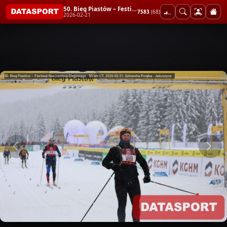
50. Bieg Piastów – Festiwal Narciarstwa Biegowego - 50 km CT
7583
(68)
2026-02-21