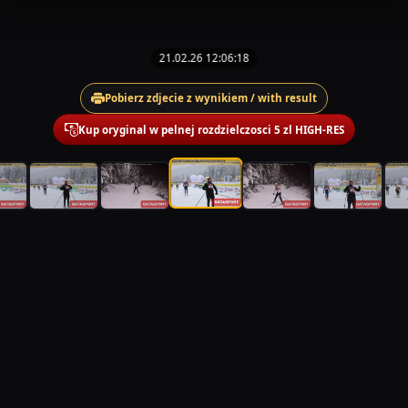
21.02.26 12:06:18
Pobierz zdjecie z wynikiem / with result
Kup oryginal w pelnej rozdzielczosci 5 zl HIGH-RES