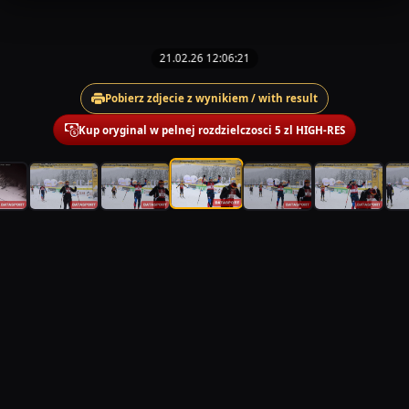
21.02.26 12:06:21
Pobierz zdjecie z wynikiem / with result
Kup oryginal w pelnej rozdzielczosci 5 zl HIGH-RES