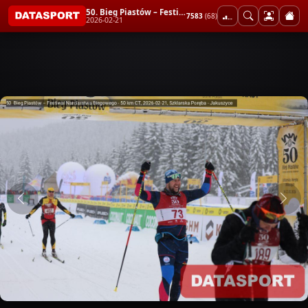
50. Bieg Piastów – Festiwal Narciarstwa Biegowego - 50 km CT
7583
(68)
2026-02-21