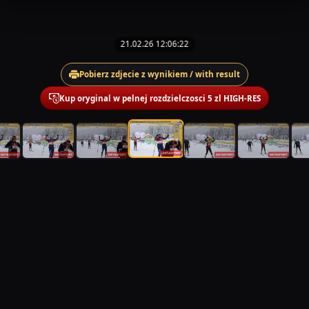
21.02.26 12:06:22
Pobierz zdjecie z wynikiem / with result
Kup oryginal w pelnej rozdzielczosci 5 zl HIGH-RES