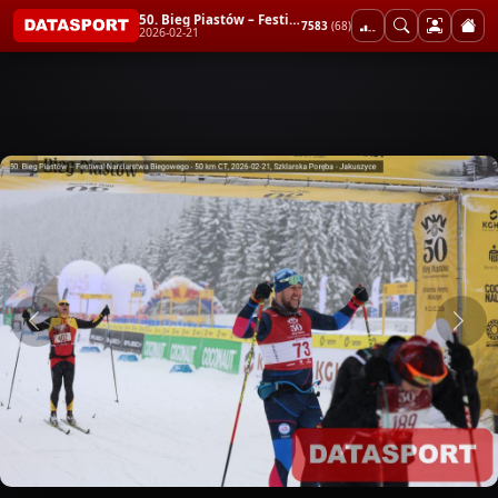
50. Bieg Piastów – Festiwal Narciarstwa Biegowego - 50 km CT
7583
(68)
2026-02-21