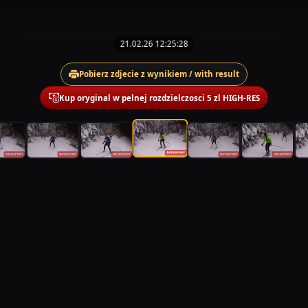
21.02.26 12:25:28
Pobierz zdjecie z wynikiem / with result
Kup oryginal w pelnej rozdzielczosci 5 zl HIGH-RES