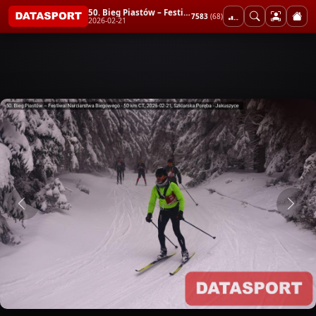
50. Bieg Piastów – Festiwal Narciarstwa Biegowego - 50 km CT
7583
(68)
2026-02-21