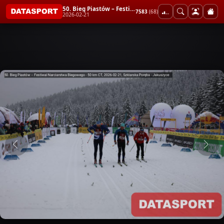
50. Bieg Piastów – Festiwal Narciarstwa Biegowego - 50 km CT
7583
(68)
2026-02-21