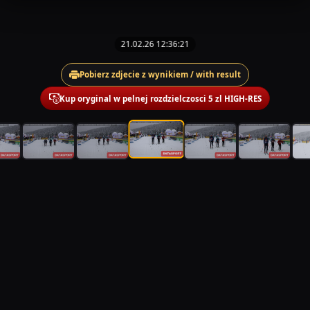
21.02.26 12:36:21
Pobierz zdjecie z wynikiem / with result
Kup oryginal w pelnej rozdzielczosci 5 zl HIGH-RES