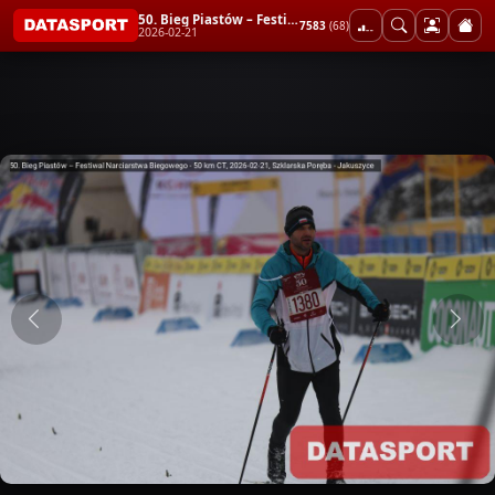
50. Bieg Piastów – Festiwal Narciarstwa Biegowego - 50 km CT
7583
(68)
2026-02-21