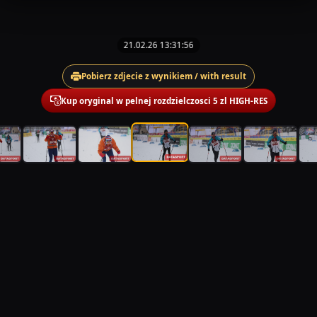
21.02.26 13:31:56
Pobierz zdjecie z wynikiem / with result
Kup oryginal w pelnej rozdzielczosci 5 zl HIGH-RES