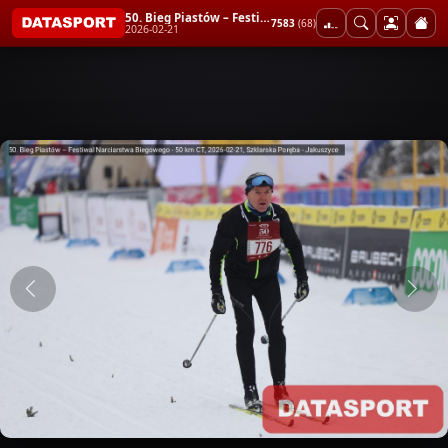
50. Bieg Piastów – Festiwal Narciarstwa Biegowego - 50 km CT
7583
(68)
2026-02-21