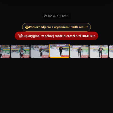
21.02.26 13:32:01
Pobierz zdjecie z wynikiem / with result
Kup oryginal w pelnej rozdzielczosci 5 zl HIGH-RES