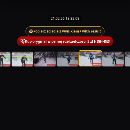
21.02.26 13:32:08
Pobierz zdjecie z wynikiem / with result
Kup oryginal w pelnej rozdzielczosci 5 zl HIGH-RES