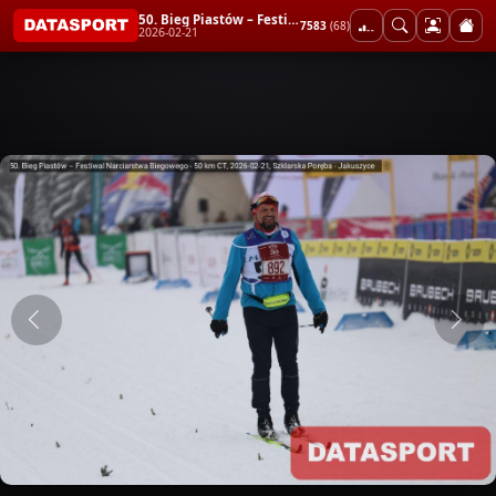
50. Bieg Piastów – Festiwal Narciarstwa Biegowego - 50 km CT
7583
(68)
2026-02-21