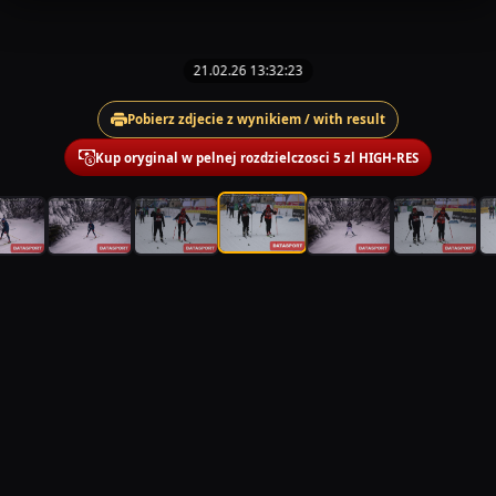
21.02.26 13:32:23
Pobierz zdjecie z wynikiem / with result
Kup oryginal w pelnej rozdzielczosci 5 zl HIGH-RES