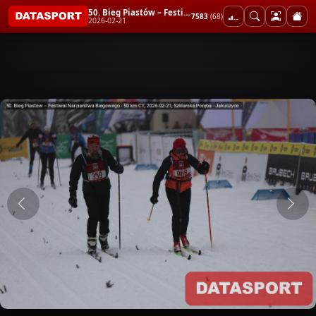
50. Bieg Piastów – Festiwal Narciarstwa Biegowego - 50 km CT
7583
(68)
2026-02-21