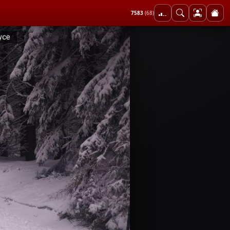
7583
(68)