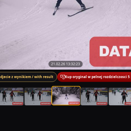
21.02.26 13:32:23
zdjecie z wynikiem / with result
Kup oryginal w pelnej rozdzielczosci 5