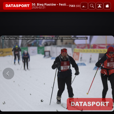
50. Bieg Piastów – Festiwal Narciarstwa Biegowego - 50 km CT
7583
(68)
2026-02-21