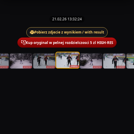
21.02.26 13:32:24
Pobierz zdjecie z wynikiem / with result
Kup oryginal w pelnej rozdzielczosci 5 zl HIGH-RES