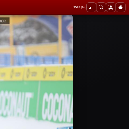
7583
(68)