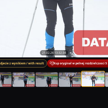
21.02.26 13:32:34
zdjecie z wynikiem / with result
Kup oryginal w pelnej rozdzielczosci 5