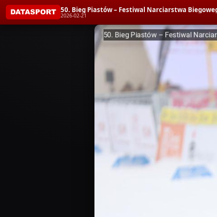
50. Bieg Piastów – Festiwal Narciarstwa Biegoweg
2026-02-21