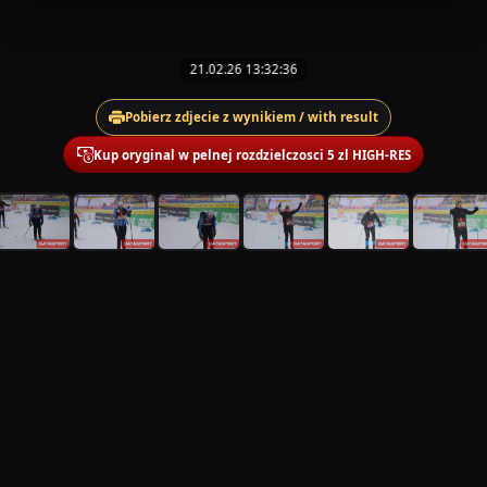
21.02.26 13:32:36
Pobierz zdjecie z wynikiem / with result
Kup oryginal w pelnej rozdzielczosci 5 zl HIGH-RES