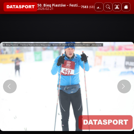
50. Bieg Piastów – Festiwal Narciarstwa Biegowego - 50 km CT
7583
(68)
2026-02-21