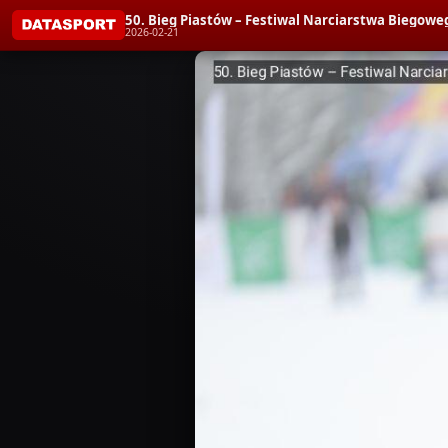
50. Bieg Piastów – Festiwal Narciarstwa Biegoweg
2026-02-21