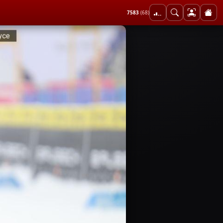
7583
(68)