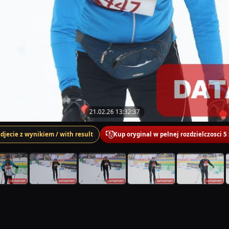
21.02.26 13:32:37
zdjecie z wynikiem / with result
Kup oryginal w pelnej rozdzielczosci 5