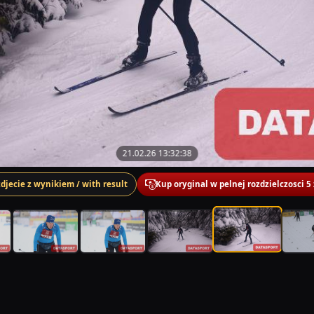
21.02.26 13:32:38
zdjecie z wynikiem / with result
Kup oryginal w pelnej rozdzielczosci 5