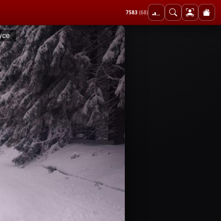
7583
(68)