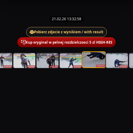
21.02.26 13:32:58
Pobierz zdjecie z wynikiem / with result
Kup oryginal w pelnej rozdzielczosci 5 zl HIGH-RES