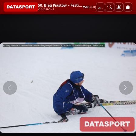
50. Bieg Piastów – Festiwal Narciarstwa Biegowego - 50 km CT
7583
(68)
2026-02-21