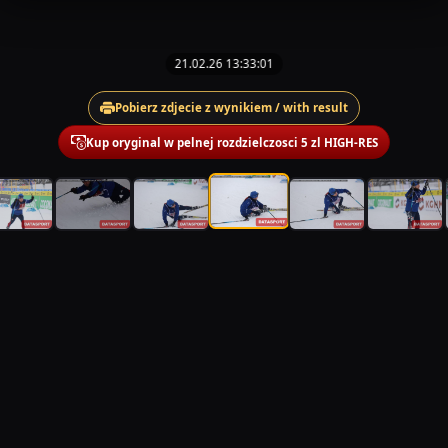
21.02.26 13:33:01
Pobierz zdjecie z wynikiem / with result
Kup oryginal w pelnej rozdzielczosci 5 zl HIGH-RES