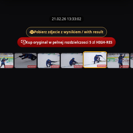
21.02.26 13:33:02
Pobierz zdjecie z wynikiem / with result
Kup oryginal w pelnej rozdzielczosci 5 zl HIGH-RES