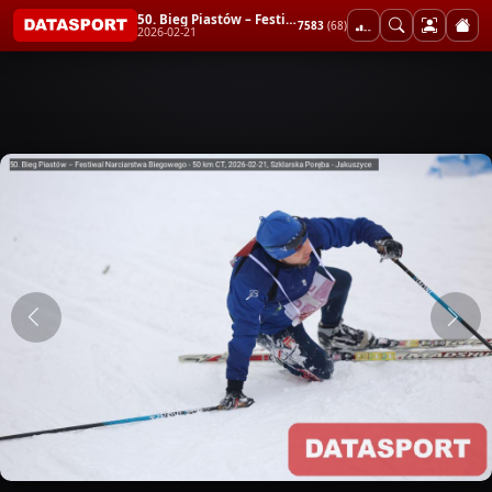
50. Bieg Piastów – Festiwal Narciarstwa Biegowego - 50 km CT
7583
(68)
2026-02-21