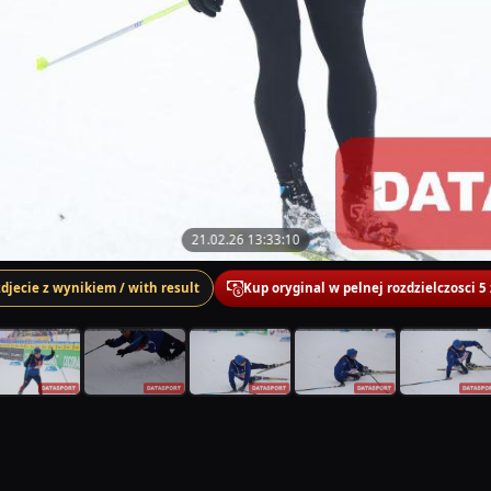
21.02.26 13:33:10
zdjecie z wynikiem / with result
Kup oryginal w pelnej rozdzielczosci 5