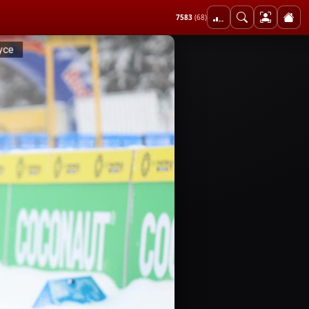
7583
(68)