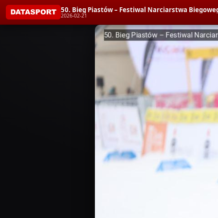
50. Bieg Piastów – Festiwal Narciarstwa Biegoweg
2026-02-21