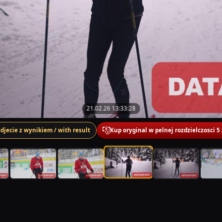
21.02.26 13:33:28
zdjecie z wynikiem / with result
Kup oryginal w pelnej rozdzielczosci 5