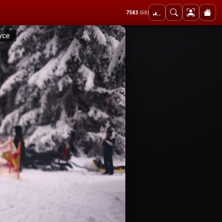
7583
(68)