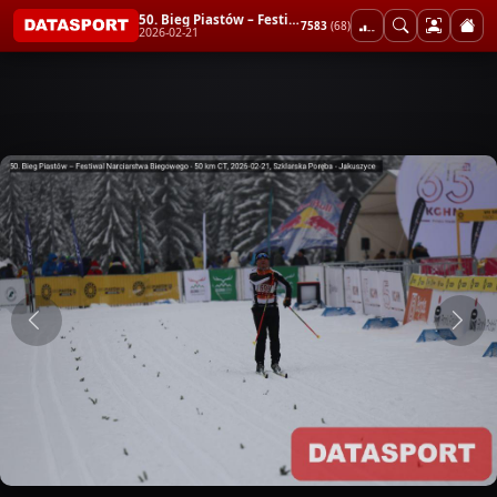
50. Bieg Piastów – Festiwal Narciarstwa Biegowego - 50 km CT
7583
(68)
2026-02-21