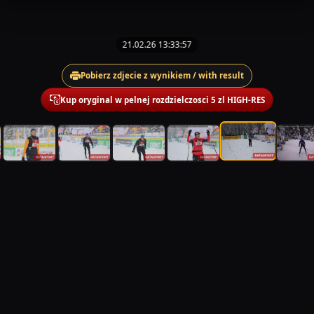
21.02.26 13:33:57
Pobierz zdjecie z wynikiem / with result
Kup oryginal w pelnej rozdzielczosci 5 zl HIGH-RES