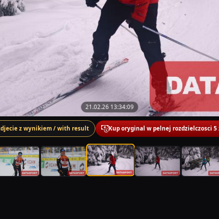
21.02.26 13:34:09
zdjecie z wynikiem / with result
Kup oryginal w pelnej rozdzielczosci 5