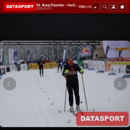
50. Bieg Piastów – Festiwal Narciarstwa Biegowego - 50 km CT
7583
(68)
2026-02-21