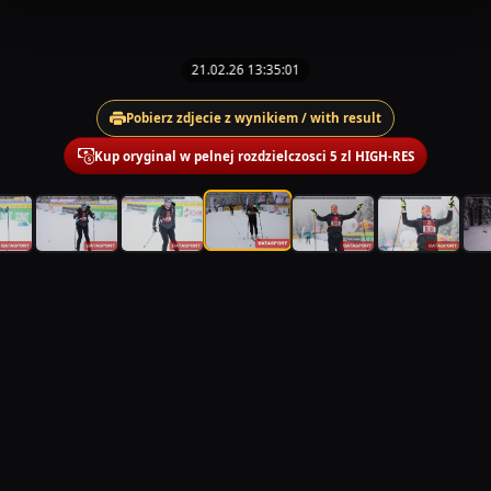
21.02.26 13:35:01
Pobierz zdjecie z wynikiem / with result
Kup oryginal w pelnej rozdzielczosci 5 zl HIGH-RES