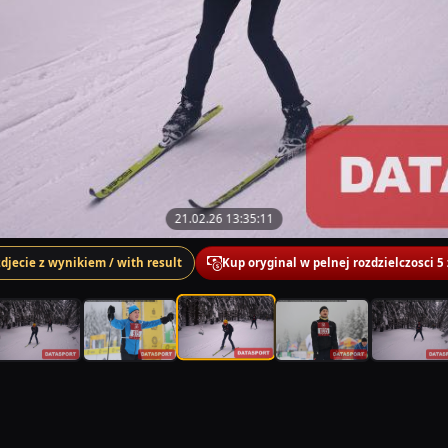
21.02.26 13:35:11
zdjecie z wynikiem / with result
Kup oryginal w pelnej rozdzielczosci 5