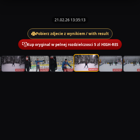
21.02.26 13:35:13
Pobierz zdjecie z wynikiem / with result
Kup oryginal w pelnej rozdzielczosci 5 zl HIGH-RES