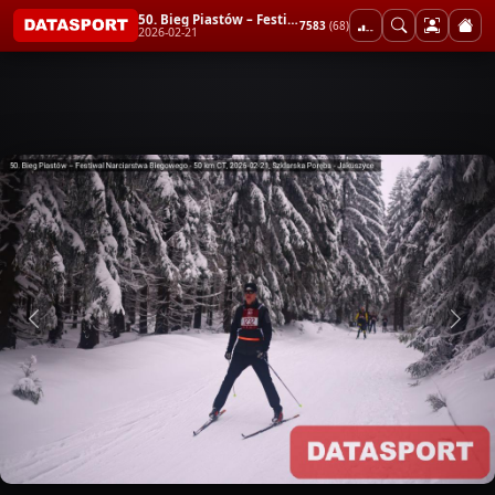
50. Bieg Piastów – Festiwal Narciarstwa Biegowego - 50 km CT
7583
(68)
2026-02-21