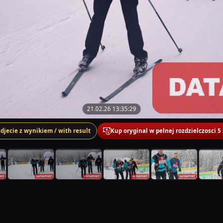
21.02.26 13:35:29
zdjecie z wynikiem / with result
Kup oryginal w pelnej rozdzielczosci 5