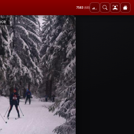
7583
(68)