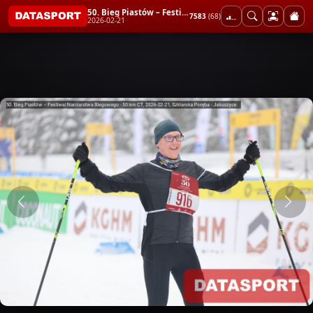
50. Bieg Piastów – Festiwal Narciarstwa Biegowego - 50 km CT
7583
(68)
2026-02-21