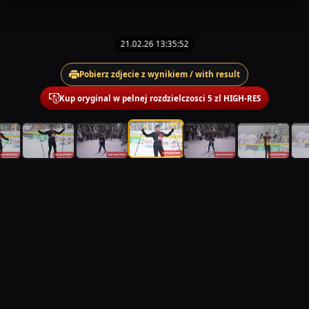
21.02.26 13:35:52
Pobierz zdjecie z wynikiem / with result
Kup oryginal w pelnej rozdzielczosci 5 zl HIGH-RES