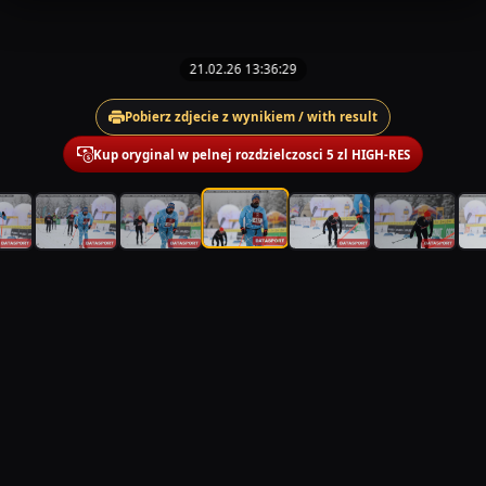
21.02.26 13:36:29
Pobierz zdjecie z wynikiem / with result
Kup oryginal w pelnej rozdzielczosci 5 zl HIGH-RES