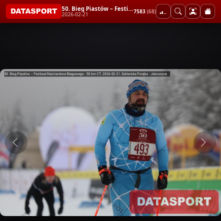
50. Bieg Piastów – Festiwal Narciarstwa Biegowego - 50 km CT
7583
(68)
2026-02-21