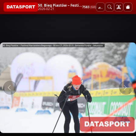
50. Bieg Piastów – Festiwal Narciarstwa Biegowego - 50 km CT
7583
(68)
2026-02-21