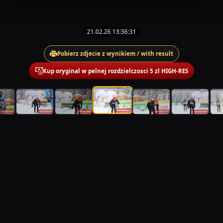
21.02.26 13:36:31
Pobierz zdjecie z wynikiem / with result
Kup oryginal w pelnej rozdzielczosci 5 zl HIGH-RES