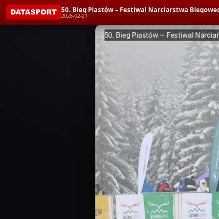
50. Bieg Piastów – Festiwal Narciarstwa Biegoweg
2026-02-21