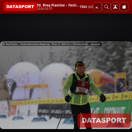
50. Bieg Piastów – Festiwal Narciarstwa Biegowego - 50 km CT
7583
(68)
2026-02-21