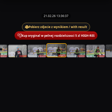
21.02.26 13:36:37
Pobierz zdjecie z wynikiem / with result
Kup oryginal w pelnej rozdzielczosci 5 zl HIGH-RES