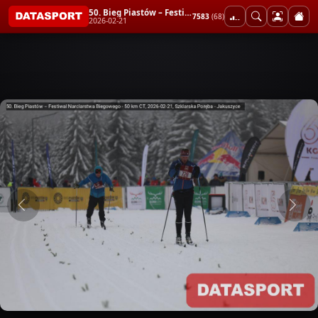
50. Bieg Piastów – Festiwal Narciarstwa Biegowego - 50 km CT
7583
(68)
2026-02-21