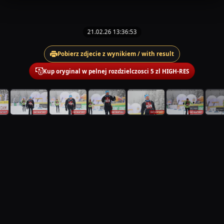
21.02.26 13:36:53
Pobierz zdjecie z wynikiem / with result
Kup oryginal w pelnej rozdzielczosci 5 zl HIGH-RES