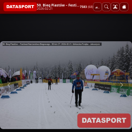
50. Bieg Piastów – Festiwal Narciarstwa Biegowego - 50 km CT
7583
(68)
2026-02-21