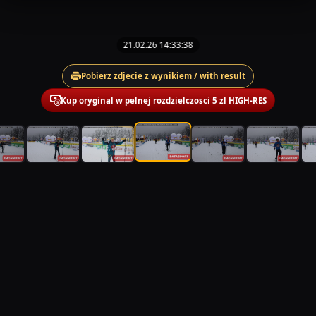
21.02.26 14:33:38
Pobierz zdjecie z wynikiem / with result
Kup oryginal w pelnej rozdzielczosci 5 zl HIGH-RES