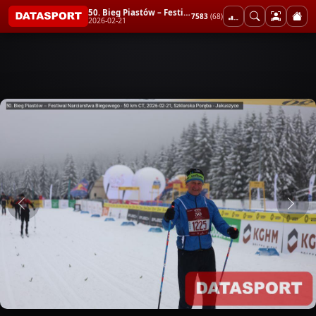
50. Bieg Piastów – Festiwal Narciarstwa Biegowego - 50 km CT
7583
(68)
2026-02-21