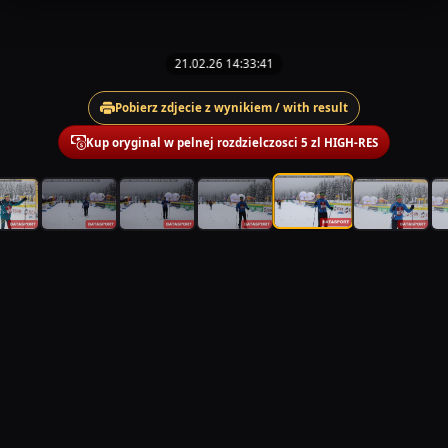
21.02.26 14:33:41
Pobierz zdjecie z wynikiem / with result
Kup oryginal w pelnej rozdzielczosci 5 zl HIGH-RES