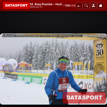
50. Bieg Piastów – Festiwal Narciarstwa Biegowego - 50 km CT
7583
(68)
2026-02-21