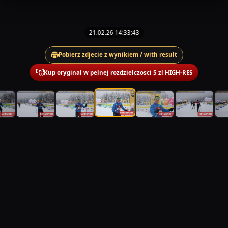
21.02.26 14:33:43
Pobierz zdjecie z wynikiem / with result
Kup oryginal w pelnej rozdzielczosci 5 zl HIGH-RES