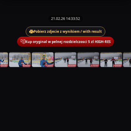
21.02.26 14:33:52
Pobierz zdjecie z wynikiem / with result
Kup oryginal w pelnej rozdzielczosci 5 zl HIGH-RES