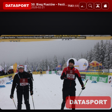
50. Bieg Piastów – Festiwal Narciarstwa Biegowego - 50 km CT
7583
(68)
2026-02-21