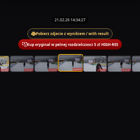
21.02.26 14:34:27
Pobierz zdjecie z wynikiem / with result
Kup oryginal w pelnej rozdzielczosci 5 zl HIGH-RES