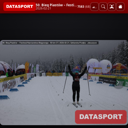
50. Bieg Piastów – Festiwal Narciarstwa Biegowego - 50 km CT
7583
(68)
2026-02-21