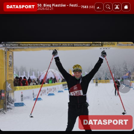
50. Bieg Piastów – Festiwal Narciarstwa Biegowego - 50 km CT
7583
(68)
2026-02-21