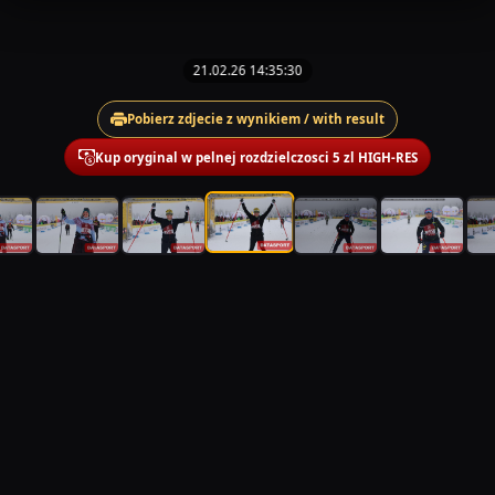
21.02.26 14:35:30
Pobierz zdjecie z wynikiem / with result
Kup oryginal w pelnej rozdzielczosci 5 zl HIGH-RES