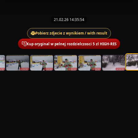
21.02.26 14:35:54
Pobierz zdjecie z wynikiem / with result
Kup oryginal w pelnej rozdzielczosci 5 zl HIGH-RES