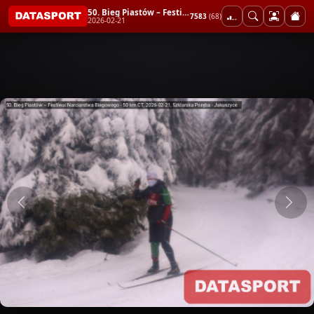
50. Bieg Piastów – Festiwal Narciarstwa Biegowego - 50 km CT
7583
(68)
2026-02-21