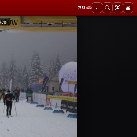
7583
(68)