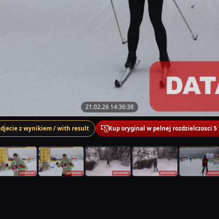
21.02.26 14:36:38
zdjecie z wynikiem / with result
Kup oryginal w pelnej rozdzielczosci 5