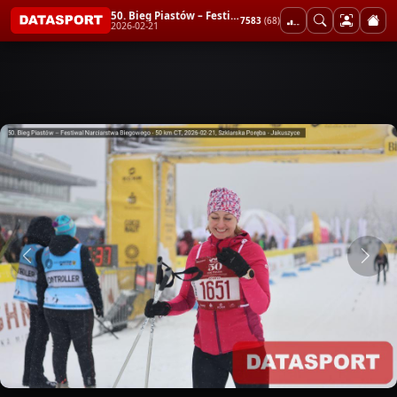
50. Bieg Piastów – Festiwal Narciarstwa Biegowego - 50 km CT
7583
(68)
2026-02-21