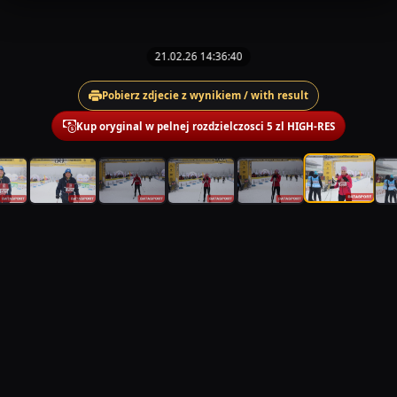
21.02.26 14:36:40
Pobierz zdjecie z wynikiem / with result
Kup oryginal w pelnej rozdzielczosci 5 zl HIGH-RES