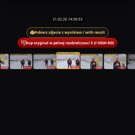
21.02.26 14:36:53
Pobierz zdjecie z wynikiem / with result
Kup oryginal w pelnej rozdzielczosci 5 zl HIGH-RES