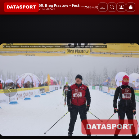
50. Bieg Piastów – Festiwal Narciarstwa Biegowego - 50 km CT
7583
(68)
2026-02-21