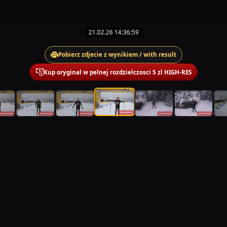
21.02.26 14:36:59
Pobierz zdjecie z wynikiem / with result
Kup oryginal w pelnej rozdzielczosci 5 zl HIGH-RES