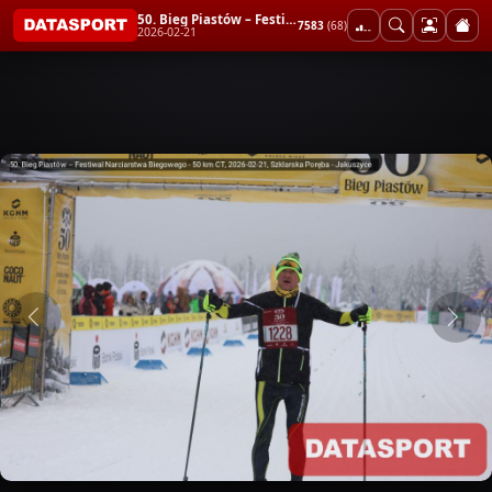
50. Bieg Piastów – Festiwal Narciarstwa Biegowego - 50 km CT
7583
(68)
2026-02-21