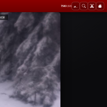
7583
(68)