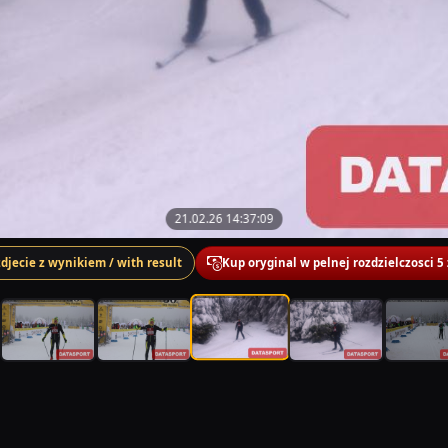
21.02.26 14:37:09
zdjecie z wynikiem / with result
Kup oryginal w pelnej rozdzielczosci 5